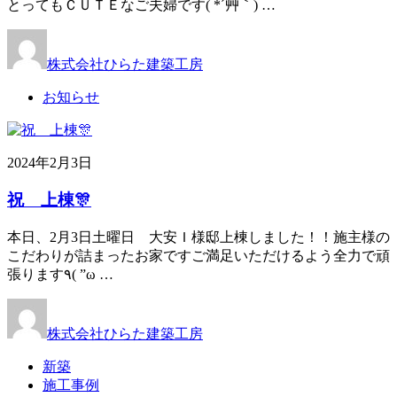
とってもＣＵＴＥなご夫婦です( *´艸｀) …
株式会社ひらた建築工房
お知らせ
2024年2月3日
祝 上棟🎊
本日、2月3日土曜日 大安Ｉ様邸上棟しました！！施主様の
こだわりが詰まったお家ですご満足いただけるよう全力で頑
張ります٩( ”ω …
株式会社ひらた建築工房
新築
施工事例