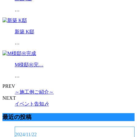
…
新築 K邸
…
M様邸㊗️完…
…
PREV
～施工例ご紹介～
NEXT
イベント告知🎶
最近の投稿
2024/11/22