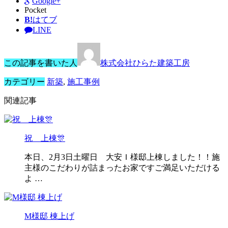
Google+
Pocket
B!
はてブ
LINE
この記事を書いた人
株式会社ひらた建築工房
カテゴリー
新築
,
施工事例
関連記事
祝 上棟🎊
本日、2月3日土曜日 大安Ｉ様邸上棟しました！！施
主様のこだわりが詰まったお家ですご満足いただける
よ …
M様邸 棟上げ