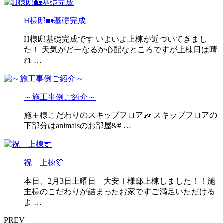
H様邸🏡基礎完成
H様邸基礎完成です いよいよ上棟が近づいてきまし
た！ 天気がどーなるか心配なところですが上棟日は晴
れ …
～施工事例ご紹介～
施主様こだわりのスキップフロア🎶 スキップフロアの
下部分はanimalsのお部屋&# …
祝 上棟🎊
本日、2月3日土曜日 大安Ｉ様邸上棟しました！！施
主様のこだわりが詰まったお家ですご満足いただける
よ …
PREV